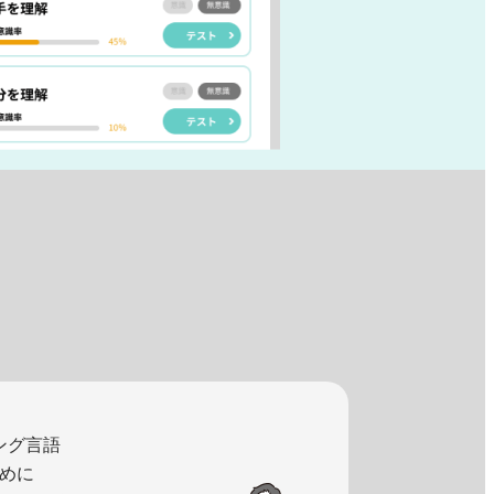
ング言語
めに