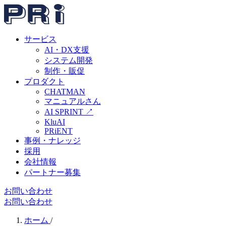
サービス
AI・DX支援
システム開発
制作・販促
プロダクト
CHATMAN
マニュアルさん
AI SPRINT
↗
KluAI
PRiENT
事例・ナレッジ
採用
会社情報
パートナー募集
お問い合わせ
お問い合わせ
ホーム
/