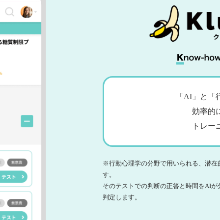
「AI」と
効率的
トレー
※行動心理学の分野で用いられる、潜在
す。
そのテストでの判断の正答と時間をAI
判定します。