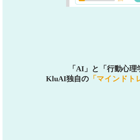
「AI」と「行動心
KluAI独自の
「マインドト