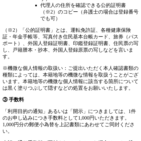
代理人の住所を確認できる公的証明書
（※2）のコピー（弁護士の場合は登録番号
でも可）
（※2）「公的証明書」とは、運転免許証、各種健康保険
証・年金手帳等、写真付き住民基本台帳カード、旅券（パス
ポート）、外国人登録証明書、印鑑登録証明書、住民票の写
し、戸籍謄本・抄本、外国人登録原票の写しなどを言いま
す。
※機微な個人情報の取扱い：ご提出いただく本人確認書類の
種類によっては、本籍地等の機微な情報を取扱うことがござ
います。本籍地等の機微な個人情報に該当する箇所について
は黒く塗りつぶして隠すなどの処置をお願いいたします。
③ 手数料
「利用目的の通知」あるいは「開示」につきましては、1件
のお申し込みにつき手数料として1,000円いただきます。
1,000円分の郵便小為替を上記書類にあわせてご同封くださ
い。