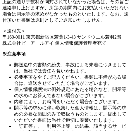
上記の通り手数料が同封されていなかった場合は、その旨ご
連絡申し上げますが、所定の期間内にお支払いいただけない
場合は開示等の求めがなかったものといたします。なお、送
付頂いた書類は原則としてご返却いたしません。
＜送付先＞
〒160-0011 東京都新宿区若葉1-3-43 サンドウエル若羽2階
株式会社ピーアールアイ 個人情報保護管理者宛て
※注意事項
郵送途中の書類の紛失、事故による未着につきまして
は、当社では責任を負いかねます。
必要事項を全てご記入ください。書類に不備がある場
合は、返送させていただく場合がございます。
個人情報保護法の例外規定にあたる場合など、開示等
の求めにお答えできない場合がございます。
内容により、お時間をいただく場合がございます。
開示等の求めに伴い収集した個人情報は、開示等の求
めの必要な範囲のみで取扱うものとします。提出して
いただいた書面は当社で適切に廃棄いたします。
「訂正等」、「利用停止等」の結果、該当するサービ